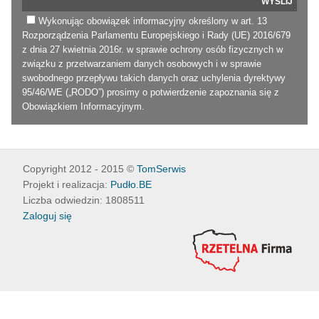
Wykonując obowiązek informacyjny określony w art. 13
Rozporządzenia Parlamentu Europejskiego i Rady (UE) 2016/679
z dnia 27 kwietnia 2016r. w sprawie ochrony osób fizycznych w
związku z przetwarzaniem danych osobowych i w sprawie
swobodnego przepływu takich danych oraz uchylenia dyrektywy
95/46/WE („RODO”) prosimy o potwierdzenie zapoznania się z
Obowiązkiem Informacyjnym
.
Copyright 2012 - 2015 ©
TomSerwis
Projekt i realizacja:
Pudło.BE
Liczba odwiedzin: 1808511
Zaloguj się