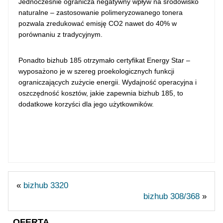
Jednocześnie ogranicza negatywny wpływ na środowisko
naturalne – zastosowanie polimeryzowanego tonera
pozwala zredukować emisję CO2 nawet do 40% w
porównaniu z tradycyjnym.
Ponadto bizhub 185 otrzymało certyfikat Energy Star –
wyposażono je w szereg proekologicznych funkcji
ograniczających zużycie energii. Wydajność operacyjna i
oszczędność kosztów, jakie zapewnia bizhub 185, to
dodatkowe korzyści dla jego użytkowników.
Kserokopiarki:
dzierżawa, sprzedaż, serwis
Serwis kserokopiarek
Kserokopiarki Warszawa
«
bizhub 3320
bizhub 308/368
»
OFERTA