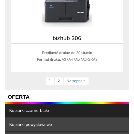
bizhub 306
Prędkość druku:
do 30 str/min
Format druku:
A3 / A4 / A5 / A6-SRA3
1
2
Następne »
OFERTA
Kopiarki czarno-białe
Kopiarki powystawowe